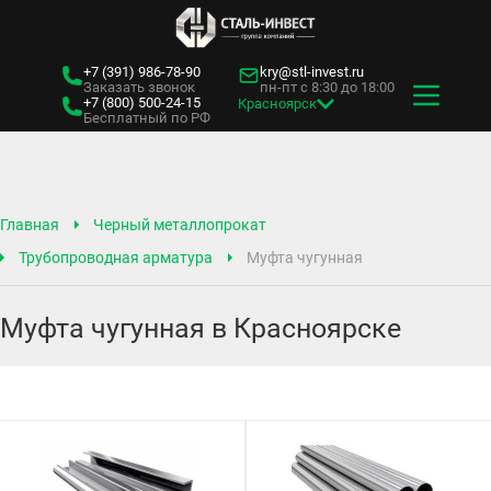
+7 (391)
986-78-90
kry@stl-invest.ru
Заказать звонок
пн-пт с 8:30 до 18:00
+7 (800)
500-24-15
Красноярск
Бесплатный по РФ
Главная
Черный металлопрокат
Трубопроводная арматура
Муфта чугунная
Муфта чугунная в Красноярске