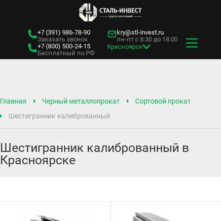
+7 (391)
986-78-90
kry@stl-invest.ru
Заказать звонок
пн-пт с 8:30 до 18:00
+7 (800)
500-24-15
Красноярск
Бесплатный по РФ
Главная
Черный металлопрокат
Сортовой прокат
Шестигранник калиброванный
Шестигранник калиброванный в
Красноярске