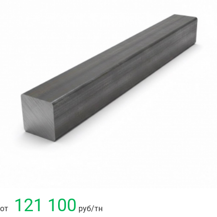
121 100
от
руб
/тн