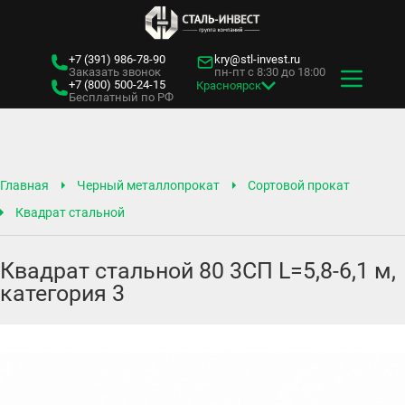
+7 (391)
986-78-90
kry@stl-invest.ru
Заказать звонок
пн-пт с 8:30 до 18:00
+7 (800)
500-24-15
Красноярск
Бесплатный по РФ
Главная
Черный металлопрокат
Сортовой прокат
Квадрат стальной
Квадрат стальной 80 3СП L=5,8-6,1 м,
категория 3