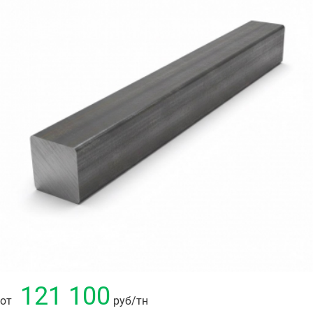
121 100
от
руб
/тн