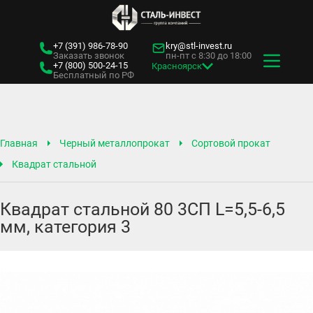
+7 (391)
986-78-90
kry@stl-invest.ru
Заказать звонок
пн-пт с 8:30 до 18:00
+7 (800)
500-24-15
Красноярск
Бесплатный по РФ
Главная
Черный металлопрокат
Сортовой прокат
Квадрат стальной
Квадрат стальной 80 3СП L=5,5-6,5
мм, категория 3