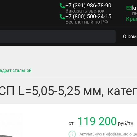
+7 (391)
986-78-90
kr
Заказать звонок
пн
+7 (800)
500-24-15
Кра
Бесплатный по РФ
О ком
адрат стальной
П L=5,05-5,25 мм, кате
119 200
от
руб
/тн
Актуальную информацию о цен