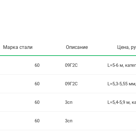
Марка стали
Описание
Цена, р
60
09Г2С
L=5-6 м, кате
60
09Г2С
L=5,3-5,55 мм
60
3сп
L=5,4-5,9 м, 
60
3сп