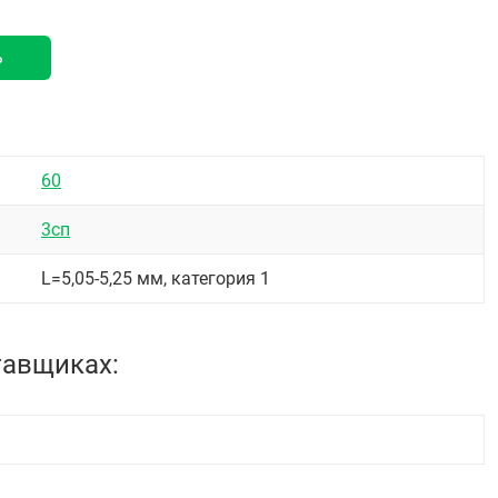
ь
60
3сп
L=5,05-5,25 мм, категория 1
тавщиках: