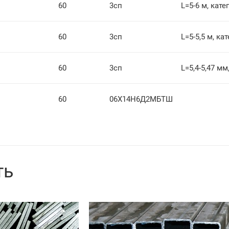
60
3сп
L=5-6 м, кате
60
3сп
L=5-5,5 м, ка
60
3сп
L=5,4-5,47 мм
60
06Х14Н6Д2МБТШ
ть