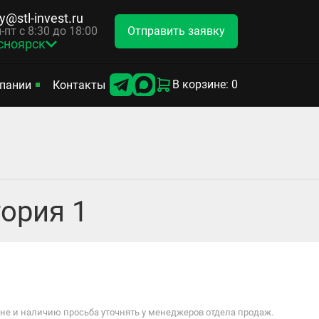
y@stl-invest.ru
Отправить заявку
-пт с 8:30 до 18:00
сноярск
В корзине: 0
пании
Контакты
гория 1
е и наличию просьба уточнять у менеджеров отдела продаж.