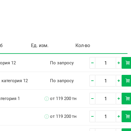
уб
Ед. изм.
Кол-во
гория 12
По запросу
, категория 12
По запросу
категория 1
от 119 200
тн
от 119 200
тн