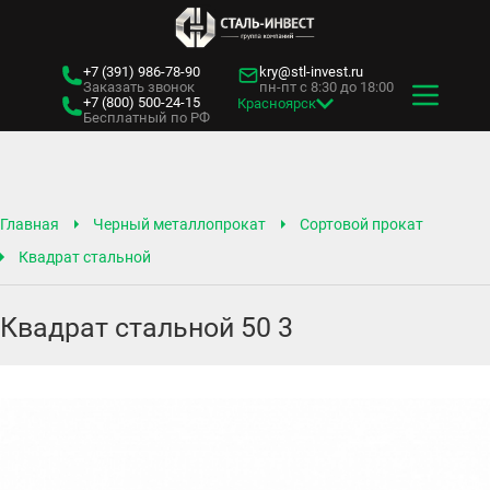
+7 (391)
986-78-90
kry@stl-invest.ru
Заказать звонок
пн-пт с 8:30 до 18:00
+7 (800)
500-24-15
Красноярск
Бесплатный по РФ
Главная
Черный металлопрокат
Сортовой прокат
Квадрат стальной
Квадрат стальной 50 3