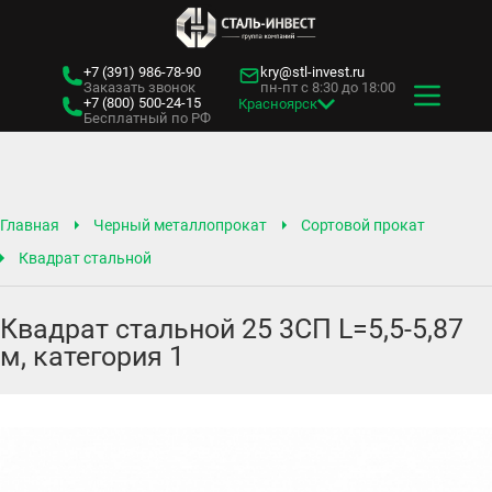
+7 (391)
986-78-90
kry@stl-invest.ru
Заказать звонок
пн-пт с 8:30 до 18:00
+7 (800)
500-24-15
Красноярск
Бесплатный по РФ
Главная
Черный металлопрокат
Сортовой прокат
Квадрат стальной
Квадрат стальной 25 3СП L=5,5-5,87
м, категория 1