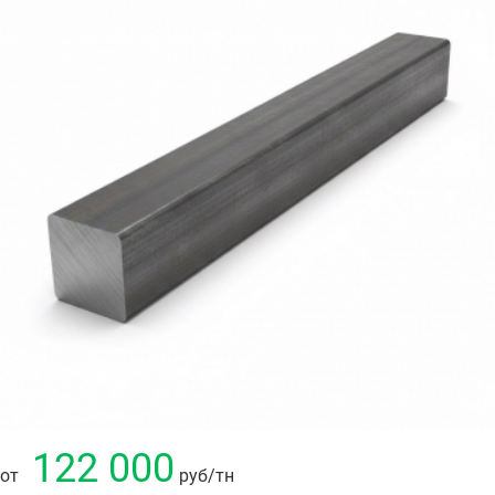
122 000
от
руб
/тн