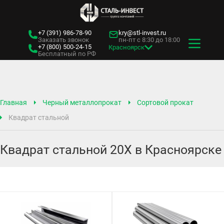
+7 (391)
986-78-90
kry@stl-invest.ru
Заказать звонок
пн-пт с 8:30 до 18:00
+7 (800)
500-24-15
Красноярск
Бесплатный по РФ
Главная
Черный металлопрокат
Сортовой прокат
Квадрат стальной
Квадрат стальной 20Х в Красноярске