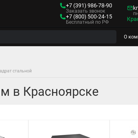
+7 (391)
986-78-90
kr
Заказать звонок
пн
+7 (800)
500-24-15
Кра
Бесплатный по РФ
О ком
адрат стальной
мм в Красноярске