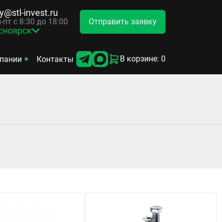
y@stl-invest.ru
Отправить заявку
-пт с 8:30 до 18:00
сноярск
В корзине: 0
пании
Контакты