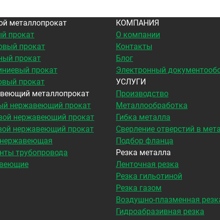
ой металлопрокат
КОМПАНИЯ
й прокат
О компании
овый прокат
Контакты
ный прокат
Блог
ниевый прокат
Электронный документооб
овый прокат
УСЛУГИ
веющий металлопрокат
Производство
ый нержавеющий прокат
Металлообработка
вой нержавеющий прокат
Гибка металла
вой нержавеющий прокат
Сверление отверстий в мет
 нержавеющая
Подбор фланца
нты трубопровода
Резка металла
веющие
Ленточная резка
Резка гильотиной
Резка газом
Воздушно-плазменная резк
Гидроабразивная резка