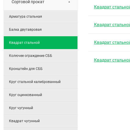
Сортовой прокат
Квадрат стально
Арматура стальная
Квадрат стально
Балка двутавровая
Квадрат стально
Квадрат стальной
Колючее ограждение СББ
Квадрат стально
Кронштейн для СББ
Круг стальной калиброванный
Круг оцинкованный
Круг чугунный
Квадрат чугунный