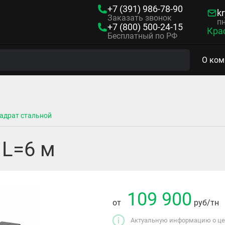
+7 (391)
986-78-90
kr
Заказать звонок
пн
+7 (800)
500-24-15
Кра
Бесплатный по РФ
О ком
адрат стальной
 L=6 м
109 900
от
руб
/тн
Актуальную информацию о цен