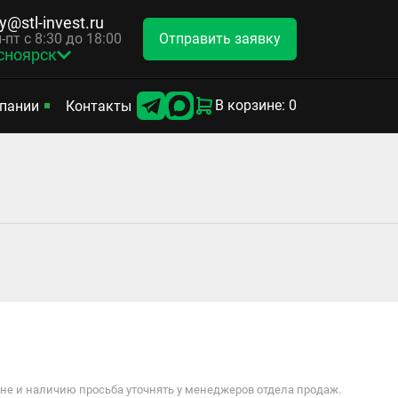
y@stl-invest.ru
Отправить заявку
-пт с 8:30 до 18:00
сноярск
В корзине: 0
пании
Контакты
е и наличию просьба уточнять у менеджеров отдела продаж.