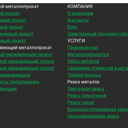
ой металлопрокат
КОМПАНИЯ
й прокат
О компании
овый прокат
Контакты
ный прокат
Блог
ниевый прокат
Электронный документооб
овый прокат
УСЛУГИ
веющий металлопрокат
Производство
ый нержавеющий прокат
Металлообработка
вой нержавеющий прокат
Гибка металла
вой нержавеющий прокат
Сверление отверстий в мет
 нержавеющая
Подбор фланца
нты трубопровода
Резка металла
веющие
Ленточная резка
Резка гильотиной
Резка газом
Воздушно-плазменная резк
Гидроабразивная резка