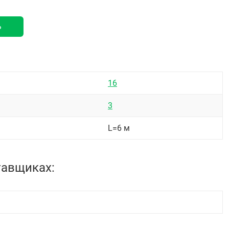
ь
16
3
L=6 м
тавщиках: