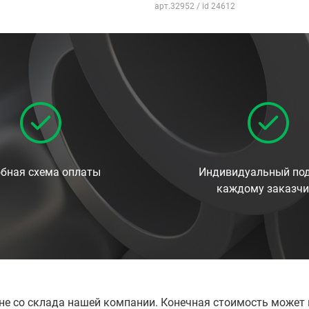
арт.32952 / id 24612
бная схема оплаты
Индивидуальный под
каждому заказчи
ене со склада нашей компании. Конечная стоимость может 