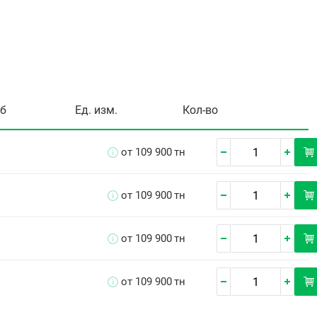
уб
Ед. изм.
Кол-во
от 109 900
тн
от 109 900
тн
от 109 900
тн
от 109 900
тн