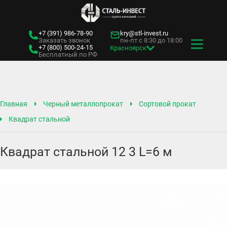
+7 (391)
986-78-90
kry@stl-invest.ru
Заказать звонок
пн-пт с 8:30 до 18:00
+7 (800)
500-24-15
Красноярск
Бесплатный по РФ
Главная
Черный металлопрокат
Сортовой прокат
Квадрат стальной
Квадрат стальной 12 3 L=6 м