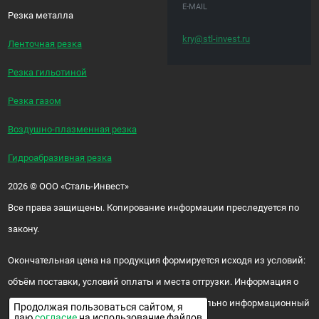
E-MAIL
Резка металла
kry@stl-invest.ru
Ленточная резка
Резка гильотиной
Резка газом
Воздушно-плазменная резка
Гидроабразивная резка
2026
©
ООО «Сталь-Инвест»
Все права защищены. Копирование информации преследуется по
закону.
Окончательная цена на продукция формируется исходя из условий:
объём поставки, условий оплаты и места отгрузки. Информация о
цене и наличии продукции носит исключительно информационный
Продолжая пользоваться сайтом, я
даю
согласие
на использование файлов