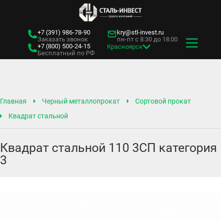
+7 (391)
986-78-90
kry@stl-invest.ru
Заказать звонок
пн-пт с 8:30 до 18:00
+7 (800)
500-24-15
Красноярск
Бесплатный по РФ
Главная
Черный металлопрокат
Сортовой прокат
Квадрат стальной
Квадрат стальной 110 3СП категория
3