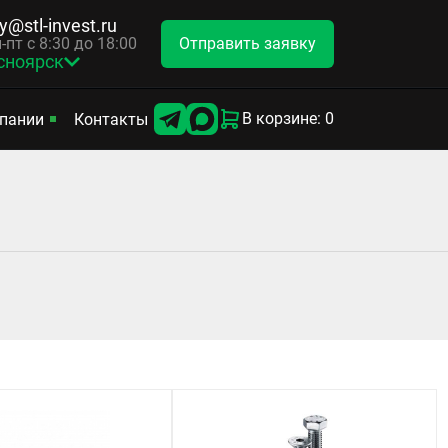
y@stl-invest.ru
Отправить заявку
-пт с 8:30 до 18:00
сноярск
В корзине: 0
пании
Контакты