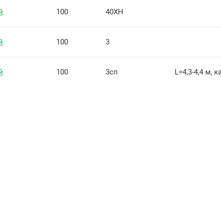
й
100
40ХН
й
100
3
й
100
3сп
L=4,3-4,4 м, 