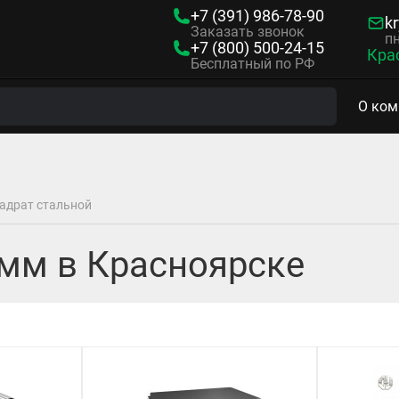
+7 (391)
986-78-90
kr
Заказать звонок
пн
+7 (800)
500-24-15
Кра
Бесплатный по РФ
О ком
адрат стальной
 мм в Красноярске