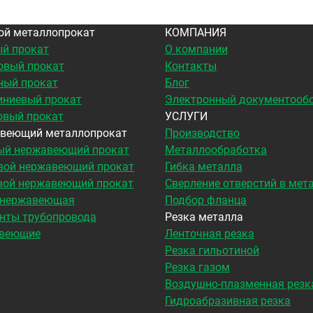
ой металлопрокат
КОМПАНИЯ
й прокат
О компании
овый прокат
Контакты
ный прокат
Блог
ниевый прокат
Электронный документооб
овый прокат
УСЛУГИ
веющий металлопрокат
Производство
ый нержавеющий прокат
Металлообработка
вой нержавеющий прокат
Гибка металла
вой нержавеющий прокат
Сверление отверстий в мет
 нержавеющая
Подбор фланца
нты трубопровода
Резка металла
веющие
Ленточная резка
Резка гильотиной
Резка газом
Воздушно-плазменная резк
Гидроабразивная резка