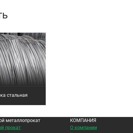
ть
ка стальная
ой металлопрокат
КОМПАНИЯ
й прокат
О компании