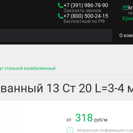
+7 (391)
986-78-90
kr
Заказать звонок
пн
+7 (800)
500-24-15
Кра
Бесплатный по РФ
О ком
уг стальной калиброванный
ванный 13 Ст 20 L=3-4
318
от
руб
/м
Актуальную информацию о цен