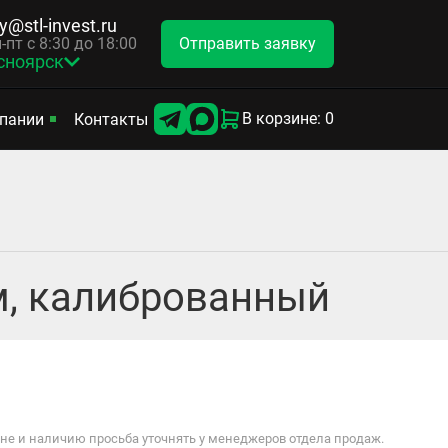
y@stl-invest.ru
Отправить заявку
-пт с 8:30 до 18:00
сноярск
В корзине: 0
пании
Контакты
 м, калиброванный
е и наличию просьба уточнять у менеджеров отдела продаж.