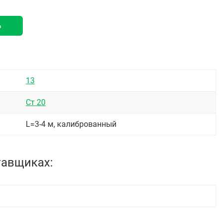
ь
13
Ст 20
L=3-4 м, калиброванный
тавщиках: