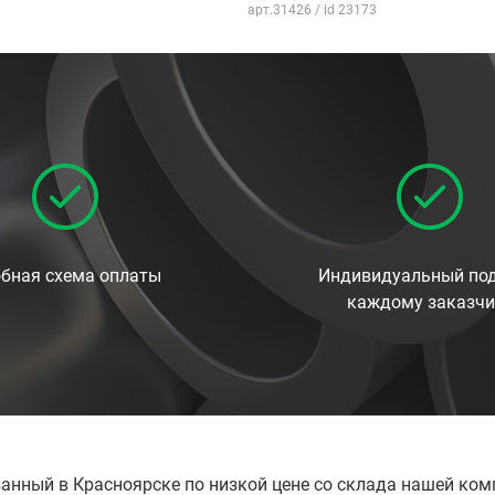
арт.31426 / id 23173
бная схема оплаты
Индивидуальный под
каждому заказчи
ванный в Красноярске по низкой цене со склада нашей ко