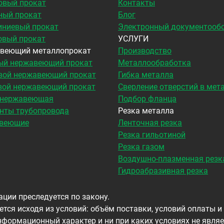
овый прокат
Контакты
ный прокат
Блог
ниевый прокат
Электронный документооб
овый прокат
УСЛУГИ
веющий металлопрокат
Производство
ый нержавеющий прокат
Металлообработка
вой нержавеющий прокат
Гибка металла
вой нержавеющий прокат
Сверление отверстий в мет
 нержавеющая
Подбор фланца
нты трубопровода
Резка металла
веющие
Ленточная резка
Резка гильотиной
Резка газом
Воздушно-плазменная резк
Гидроабразивная резка
ции преследуется по закону.
тся исходя из условий: объём поставки, условий оплаты и
формационный характер и ни при каких условиях не являе