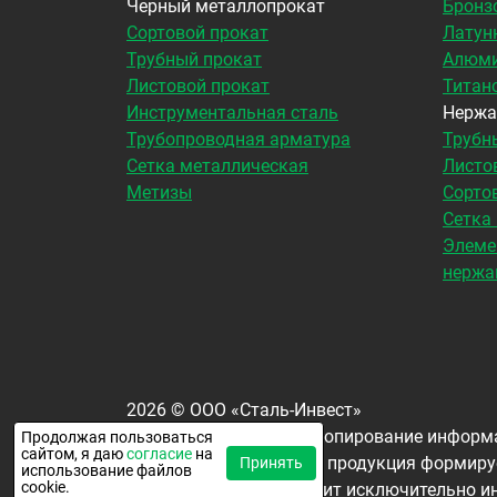
Черный металлопрокат
Бронз
Сортовой прокат
Латун
Трубный прокат
Алюми
Листовой прокат
Титан
Инструментальная сталь
Нержа
Трубопроводная арматура
Трубн
Сетка металлическая
Листо
Метизы
Сорто
Сетка
Элеме
нержа
2026
©
ООО «Сталь-Инвест»
Все права защищены. Копирование информа
Продолжая пользоваться
сайтом, я даю
согласие
на
Окончательная цена на продукция формируе
Принять
использование файлов
cookie.
наличии продукции носит исключительно ин