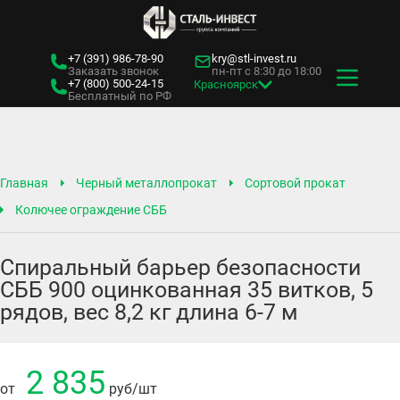
+7 (391)
986-78-90
kry@stl-invest.ru
Заказать звонок
пн-пт с 8:30 до 18:00
+7 (800)
500-24-15
Красноярск
Бесплатный по РФ
Главная
Черный металлопрокат
Сортовой прокат
Колючее ограждение СББ
Спиральный барьер безопасности
СББ 900 оцинкованная 35 витков, 5
рядов, вес 8,2 кг длина 6-7 м
2 835
от
руб
/шт