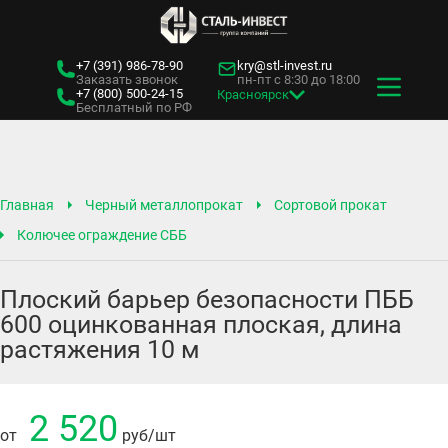
+7 (391)
986-78-90
kry@stl-invest.ru
Заказать звонок
пн-пт с 8:30 до 18:00
+7 (800)
500-24-15
Красноярск
Бесплатный по РФ
Главная
Черный металлопрокат
Сортовой прокат
Колючее ограждение СББ
Плоский барьер безопасности ПББ
600 оцинкованная плоская, длина
растяжения 10 м
2 520
от
руб
/шт