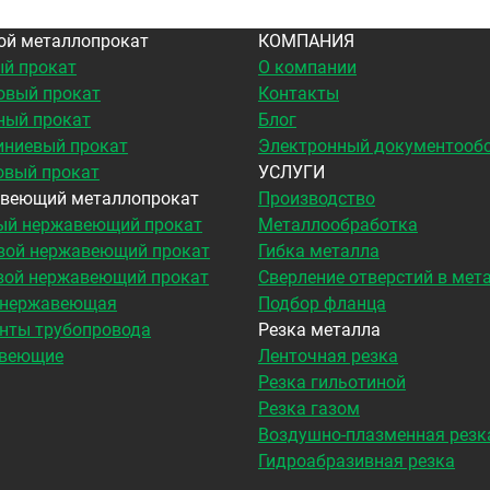
ой металлопрокат
КОМПАНИЯ
й прокат
О компании
овый прокат
Контакты
ный прокат
Блог
ниевый прокат
Электронный документооб
овый прокат
УСЛУГИ
веющий металлопрокат
Производство
ый нержавеющий прокат
Металлообработка
вой нержавеющий прокат
Гибка металла
вой нержавеющий прокат
Сверление отверстий в мет
 нержавеющая
Подбор фланца
нты трубопровода
Резка металла
веющие
Ленточная резка
Резка гильотиной
Резка газом
Воздушно-плазменная резк
Гидроабразивная резка