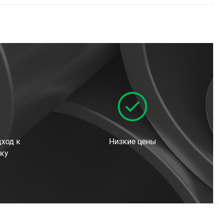
ход к
Низкие цены
ку