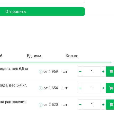
Отправить
уб
Ед. изм.
Кол-во
рядов, вес 6,5 кг
от 1 969
шт
яда, вес 6,4 кг,
от 1 654
шт
ина растяжения
от 2 520
шт