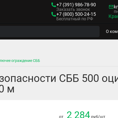
+7 (391)
986-78-90
kr
Заказать звонок
пн
+7 (800)
500-24-15
Кра
Бесплатный по РФ
О ком
лючее ограждение СББ
зопасности СББ 500 оци
0 м
2 284
от
руб
/шт