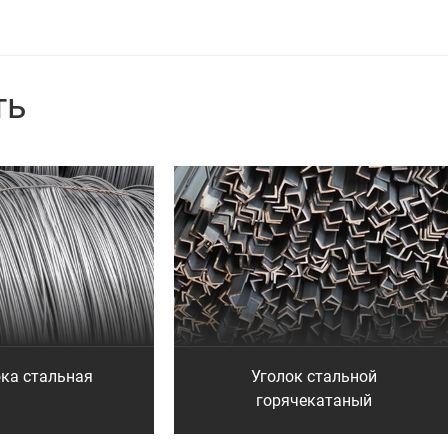
ть
ка стальная
Уголок стальной
горячекатаный