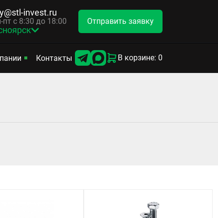
y@stl-invest.ru
Отправить заявку
-пт с 8:30 до 18:00
сноярск
В корзине: 0
пании
Контакты