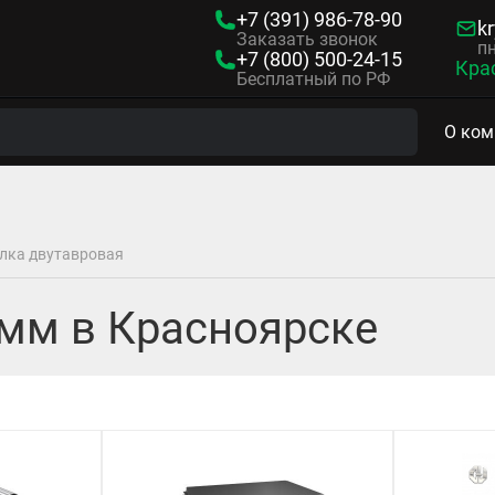
+7 (391)
986-78-90
kr
Заказать звонок
пн
+7 (800)
500-24-15
Кра
Бесплатный по РФ
О ком
лка двутавровая
 мм в Красноярске