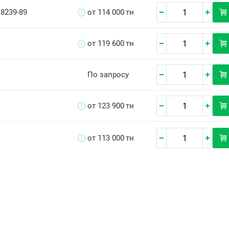
 8239-89
от 114 000
тн
от 119 600
тн
По запросу
от 123 900
тн
от 113 000
тн