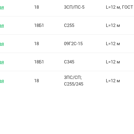
ая
18
3СП/ПС-5
L=12 м, ГОСТ
ая
18Б1
С255
L=12 м
ая
18
09Г2С-15
L=12 м
ая
18Б1
С345
L=12 м
3ПС/СП;
ая
18
L=12 м
С255/245