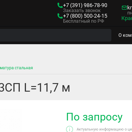
+7 (391)
986-78-90
kr
Заказать звонок
пн
+7 (800)
500-24-15
Кра
Бесплатный по РФ
О ком
матура стальная
3СП L=11,7 м
По запросу
Актуальную информацию о цен