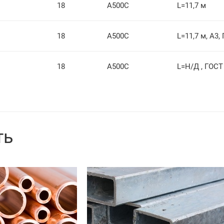
18
А500C
L=11,7 м
18
А500С
L=11,7 м, А3,
18
А500С
L=Н/Д , ГОСТ
ть