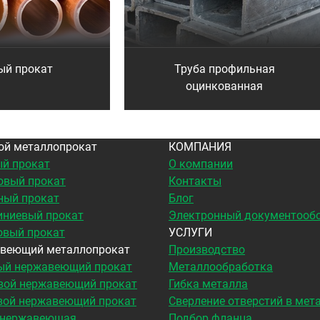
ый прокат
Труба профильная
оцинкованная
ой металлопрокат
КОМПАНИЯ
й прокат
О компании
овый прокат
Контакты
ный прокат
Блог
ниевый прокат
Электронный документооб
овый прокат
УСЛУГИ
веющий металлопрокат
Производство
ый нержавеющий прокат
Металлообработка
вой нержавеющий прокат
Гибка металла
вой нержавеющий прокат
Сверление отверстий в мет
 нержавеющая
Подбор фланца