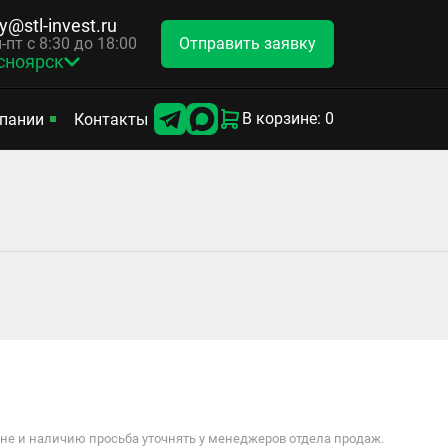
y@stl-invest.ru
Отправить заявку
-пт с 8:30 до 18:00
сноярск
В корзине: 0
пании
Контакты
е и наличию просьба уточнять у менеджеров отдела продаж.