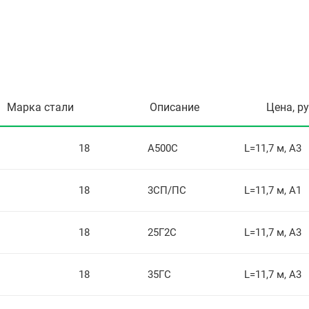
Марка стали
Описание
Цена, р
18
А500С
L=11,7 м, А3
18
3СП/ПС
L=11,7 м, А1
18
25Г2С
L=11,7 м, А3
18
35ГС
L=11,7 м, А3