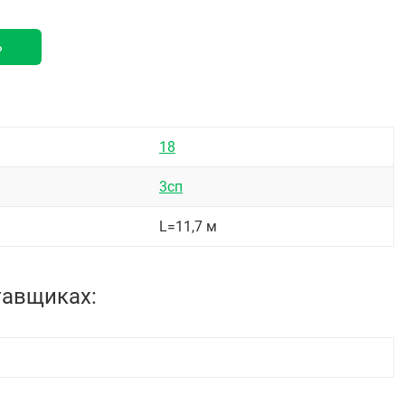
ь
18
3сп
L=11,7 м
тавщиках: